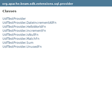
org.apache.beam.sdk.extensions.sql.provider
Classes
UdfTestProvider
UdfTestProvider.DateIncrementAllFn
UdfTestProvider.HelloWorldFn
UdfTestProvider.IncrementFn
UdfTestProvider.IsNullFn
UdfTestProvider.MatchFn
UdfTestProvider.Sum
UdfTestProvider.UnusedFn